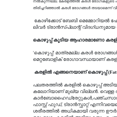
നല്‍കുന്നില്ല. കേരളത്തില്‍ കരള്‍ രോഗികളുടെ
തിരിച്ചറിഞ്ഞാല്‍ കരള്‍ രോഗങ്ങള്‍ തടയാമെന്ന്
കോഴിക്കോട് ബേബി മെമ്മോറിയല്‍ ഹോപ്‌സ
ലിവര്‍ ട്രാന്‍സ്പ്ലാന്റ് വിദഗ്ധനുമ
കൊഴുപ്പ് കൂടിയ ആഹാരമാണോ കരളിന
'കൊഴുപ്പ്' മാത്രമല്ല കരൾ രോഗങ്ങൾ
മെറ്റബോളിക് രോഗാവസ്ഥയാണ് കരളിന
കരളിൽ എങ്ങനെയാണ് കൊഴുപ്പ് (Fatty
പലതരത്തിൽ കരളിൽ കൊഴുപ്പ് അടിയാറ
കലോറിയാണ് മുഖ്യ വില്ലൻ. വെള്ള
കാർബോഹൈഡ്രേറ്റുകൾ,പഞ്ചസാര (fruc
ഫാസ്റ്റ് ഫുഡ്, ട്രാൻസ്ഫാറ്റ് എന്നിവ
ശരീരത്തിൽ അധികമായി വരുന്ന ഊർജം