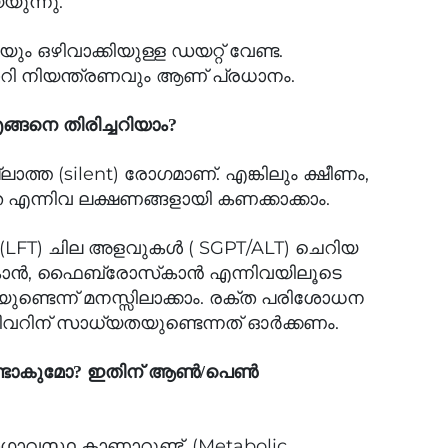
ുന്നു.
ം ഒഴിവാക്കിയുള്ള ഡയറ്റ് വേണ്ട.
ി നിയന്ത്രണവും ആണ് പ്രധാനം.
്ങനെ തിരിച്ചറിയാം?
ലാത്ത (silent) രോഗമാണ്. എങ്കിലും ക്ഷീണം,
എന്നിവ ലക്ഷണങ്ങളായി കണക്കാക്കാം.
LFT) ചില അളവുകൾ ( SGPT/ALT) ചെറിയ
‌കാൻ, ഫൈബ്രോസ്‌കാൻ എന്നിവയിലൂടെ
ടെന്ന് മനസ്സിലാക്കാം. രക്ത പരിശോധന
ിവറിന് സാധ്യതയുണ്ടെന്നത് ഓർക്കണം.
ർ ഉണ്ടാകുമോ? ഇതിന് ആൺ/പെൺ
ോഗാവസ്ഥ കാണാറുണ്ട്. (Metabolic