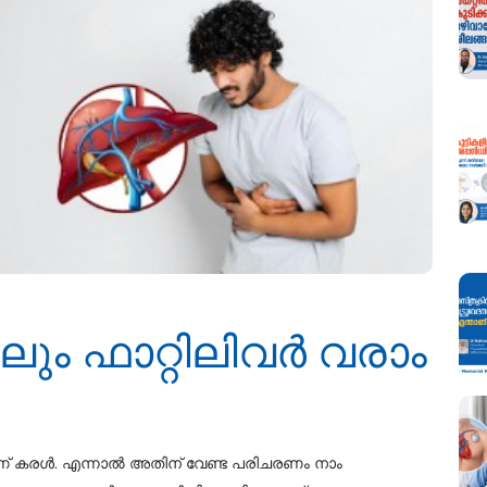
കിലും ഫാറ്റിലിവർ വരാം
 കരള്‍. എന്നാല്‍ അതിന് വേണ്ട പരിചരണം നാം