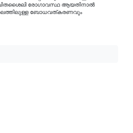
. ജീവിതശൈലി രോഗാവസ്ഥ ആയതിനാൽ
ഹ തലത്തിലുള്ള ബോധവത്കരണവും