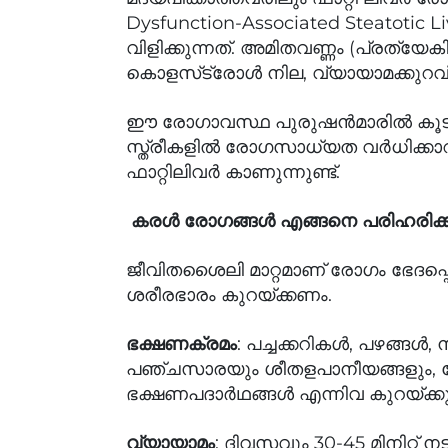
Dysfunction-Associated Steatotic
വിളിക്കുന്നത്. അമിതവണ്ണം (പ്രത്യേക
കൊളസ്‌ട്രോൾ നില, വ്യായാമക്കുറവ് എ
ഈ രോഗാവസ്ഥ പുരുഷൻമാരിൽ കൂടു
സ്ത്രീകളിൽ രോഗസാധ്യത വർധിക്കാറു
ഫാറ്റിലിവർ കാണുന്നുണ്ട്.
കരൾ രോഗങ്ങൾ എങ്ങനെ പരിഹരിക്ക
ജീവിതശൈലി മാറ്റമാണ് രോഗം ഭേദപ്പ
ശരീരഭാരം കുറയ്ക്കണം.
: പച്ചക്കറികൾ, പഴങ്ങ
ഭക്ഷണക്രമം
പഞ്ചസാരയും ശീതളപാനീയങ്ങളും, ബേ
ഭക്ഷണപദാർഥങ്ങൾ എന്നിവ കുറയ്ക്കു
: ദിവസവും 30-45 മിനിറ്റ് 
വ്യായാമം