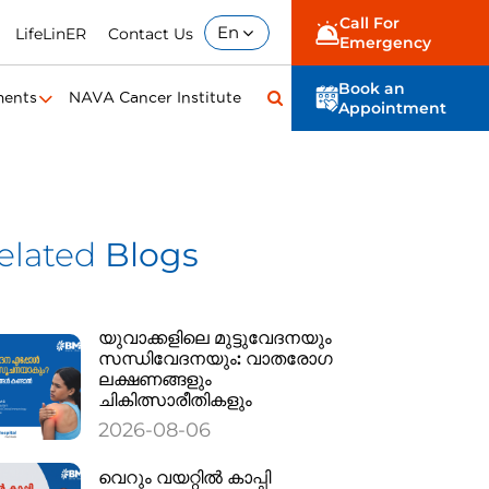
Call For
En
LifeLinER
Contact Us
Emergency
Book an
ments
NAVA Cancer Institute
Appointment
elated
Blogs
യുവാക്കളിലെ മുട്ടുവേദനയും
സന്ധിവേദനയും: വാതരോഗ
ലക്ഷണങ്ങളും
ചികിത്സാരീതികളും
2026-08-06
വെറും വയറ്റിൽ കാപ്പി