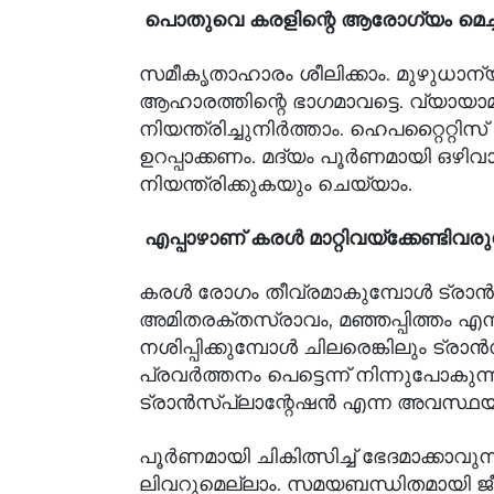
പൊതുവെ കരളിന്റെ ആരോഗ്യം മെച്ചപ്
സമീകൃതാഹാരം ശീലിക്കാം. മുഴുധാന്യങ
ആഹാരത്തിന്റെ ഭാഗമാവട്ടെ. വ്യായാ
നിയന്ത്രിച്ചുനിർത്താം. ഹെപറ്റൈറ്റിസ്
ഉറപ്പാക്കണം. മദ്യം പൂർണമായി ഒഴ
നിയന്ത്രിക്കുകയും ചെയ്യാം.
എപ്പാഴാണ് കരൾ മാറ്റിവയ്ക്കേണ്ടിവരുന
കരൾ രോഗം തീവ്രമാകുമ്പോൾ ട്രാൻസ്പ്
അമിതരക്തസ്രാവം, മഞ്ഞപ്പിത്തം എ
നശിപ്പിക്കുമ്പോൾ ചിലരെങ്കിലും ട്രാൻസ
പ്രവർത്തനം പെട്ടെന്ന് നിന്നുപോക
ട്രാൻസ്പ്ലാന്റേഷൻ എന്ന അവസ്ഥയില
പൂർണമായി ചികിത്സിച്ച് ഭേദമാക്കാ
ലിവറുമെല്ലാം. സമയബന്ധിതമായി ജീ