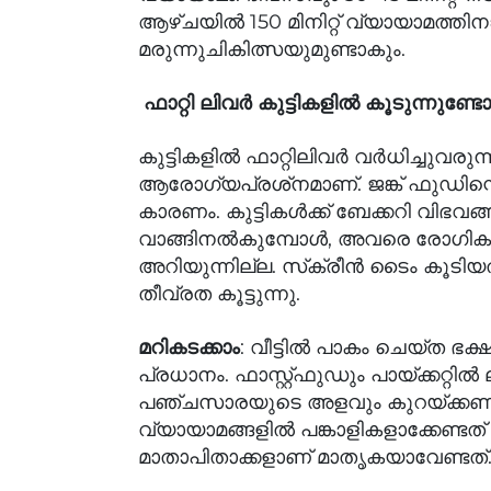
ആഴ്ചയിൽ 150 മിനിറ്റ് വ്യായാമത്തി
മരുന്നുചികിത്സയുമുണ്ടാകും.
ഫാറ്റി ലിവർ കുട്ടികളിൽ കൂടുന്നുണ്ടോ
കുട്ടികളിൽ ഫാറ്റിലിവർ വർധിച്ചുവരുന
ആരോഗ്യപ്രശ്‌നമാണ്. ജങ്ക് ഫുഡി
കാരണം. കുട്ടികൾക്ക് ബേക്കറി വിഭവ
വാങ്ങിനൽകുമ്പോൾ, അവരെ രോഗികള
അറിയുന്നില്ല. സ്‌ക്രീൻ ടൈം കൂടി
തീവ്രത കൂട്ടുന്നു.
: വീട്ടിൽ പാകം ചെയ്ത ഭക
മറികടക്കാം
പ്രധാനം. ഫാസ്റ്റ്ഫുഡും പായ്ക്കറ്റിൽ
പഞ്ചസാരയുടെ അളവും കുറയ്ക്കണം. ക
വ്യായാമങ്ങളിൽ പങ്കാളികളാക്കേണ്ട
മാതാപിതാക്കളാണ് മാതൃകയാവേണ്ടത്