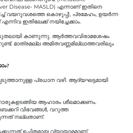
 Liver Disease- MASLD) എന്നാണ് ഇതിനെ
ിച്ച് വയറുവശത്തെ കൊഴുപ്പ്), പ്രമേഹം, ഉയർന്ന
ന്നിവ ഇതിലേക്ക് നയിച്ചേക്കാം.
തലായി കാണുന്നു. ആർത്തവവിരാമശേഷം
ണ്ട്. മാത്രമല്ല അമിതവണ്ണമില്ലാത്തവരിലും
ാം?
െടുത്താനുള്ള പ്രധാന വഴി. ആദ്യഘട്ടമായി
ൾ, നാരുകളടങ്ങിയ ആഹാരം ശീലമാക്കണം.
ക്കറി വിഭവങ്ങൾ, വറുത്ത
ന്നത് നല്ലതാണ്.
നടക്കുന്നത് ഉചിതമായ വ്യായാമമാണ്.