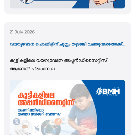
21 July 2026
വയറുവേദന പൊക്കിളിന് ചുറ്റും തുടങ്ങി വലതുവശത്തേക്ക്...
കുട്ടികളിലെ വയറുവേദന അപ്പൻഡിസൈറ്റിസ്
ആണോ? പ്രധാന ല...