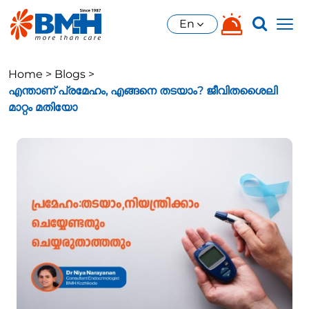
En
Home >
Blogs >
എന്താണ് പ്രമേഹം, എങ്ങനെ തടയാം? ജീവിതശൈലി
മാറ്റം മതിയോ