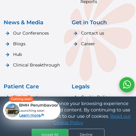
Reports
News & Media
Get in Touch
Our Conferences
Contact us
Blogs
Career
Hub
Clinical Breakthrough
Patient Care
Legals
Find a Doctor
Cookie Policy
Coming soon
We use cookies to enhance your browsing experience
BMH Perumbavoor
Patient Care
Privacy Policy
and provide personalized content. By continuing to use
Launching soon
Learn more
our website, you consent to our use of cookies.
Read our
Cookie Policy
Accept All
Decline