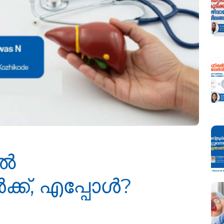
്‍
്ക്, എപ്പോള്‍?