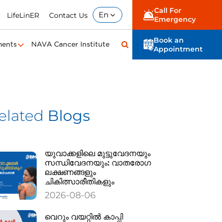
Call For
En
LifeLinER
Contact Us
Emergency
Book an
ments
NAVA Cancer Institute
Appointment
elated
Blogs
യുവാക്കളിലെ മുട്ടുവേദനയും
സന്ധിവേദനയും: വാതരോഗ
ലക്ഷണങ്ങളും
ചികിത്സാരീതികളും
2026-08-06
വെറും വയറ്റിൽ കാപ്പി