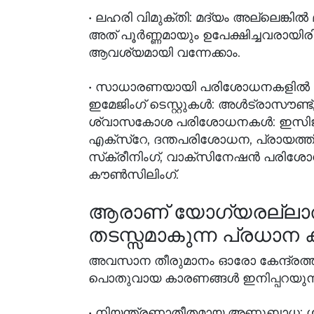
• ലഹരി വിമുക്തി: മദ്യം അല്ലെങ്കില്‍ മ
അത് പൂര്‍ണ്ണമായും ഉപേക്ഷിച്ചവരായി
ആവശ്യമായി വന്നേക്കാം.
• സാധാരണയായി പരിശോധനകളില്‍ ഉള
ഇമേജിംഗ് ടെസ്റ്റുകള്‍: അള്‍ട്രാസൗണ
ശ്വാസകോശ പരിശോധനകള്‍: ഇസിജി,
എക്‌സ്‌റേ, ദന്തപരിശോധന, പ്രായത്തി
സ്‌ക്രീനിംഗ്, വാക്‌സിനേഷന്‍ പരി
കൗണ്‍സിലിംഗ്.
ആരാണ് യോഗ്യരല്ലാത്തവര
തടസ്സമാകുന്ന പ്രധാന 
അവസാന തീരുമാനം ഓരോ കേന്ദ്രത്തിന
പൊതുവായ കാരണങ്ങള്‍ ഇനിപ്പറയുന
• നിയന്ത്രണാതീതമായ അണുബാധ: ശര