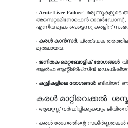
•
: മരുന്നുകളുടെ
Acute Liver Failure
അസെറ്റാമിനോഫെന്‍ ഓവര്‍ഡോസ്), വിഷാ
എന്നിവ മൂലം പെട്ടെന്നു കരളിന് സംഭവി
•
: പ്രത്യേക തരത്തില
കരള്‍ കാന്‍സര്‍
മുതലായവ.
•
: വ
ജനിതക/മെറ്റബോളിക് രോഗങ്ങള്‍
ആല്‍ഫ ആന്റിട്രിപ്‌സിന്‍ ഡെഫിഷ്യന
•
: ബിലിയറി അ
കുട്ടികളിലെ രോഗങ്ങള്‍
കരള്‍ മാറ്റിവെക്കല്‍ ശസ
• ആയുസ്സ് വര്‍ദ്ധിപ്പിക്കുകയും ജീവി
• കരള്‍ രോഗത്തിന്റെ സങ്കീര്‍ണ്ണതകള്‍